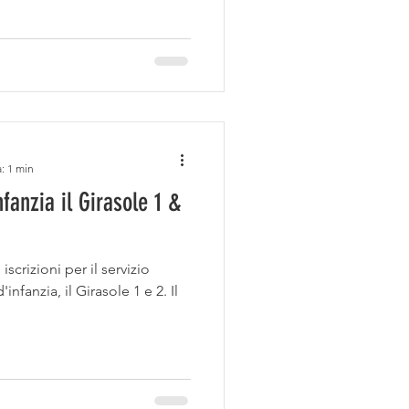
. Si configura anche come
tante funzione educativa di
lo scelgono come luogo di
ni. Per questo, voglia
: 1 min
nfanzia il Girasole 1 &
scrizioni per il servizio