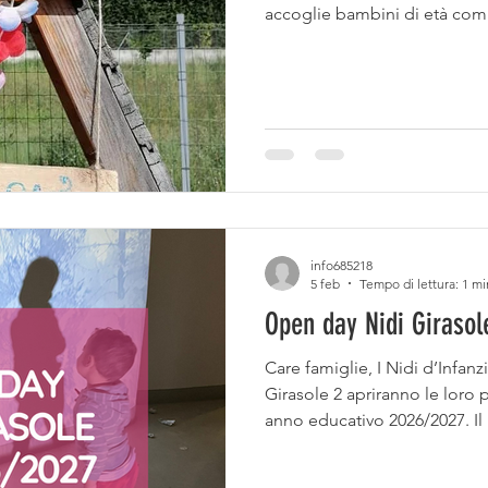
accoglie bambini di età comp
anche bambini della fascia 3
scandite da esprienze manipo
giochi d'acqua, giochi in outd
fra parchi e spazi verdi nelle
mancherà il tempo di curare i 
tutti
info685218
5 feb
Tempo di lettura: 1 mi
Open day Nidi Girasol
Care famiglie, I Nidi d’Infanzi
Girasole 2 apriranno le loro 
anno educativo 2026/2027. Il
educativo pensato per acco
bambini nel loro percorso di 