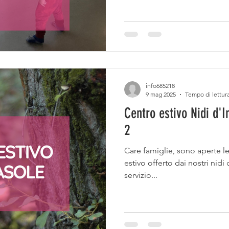
conoscenza ed esplorazione
servizio che svolge un’impor
supporto alle famiglie che 
accoglienza dei propri bambi
info685218
9 mag 2025
Tempo di lettura
Centro estivo Nidi d'I
2
Care famiglie, sono aperte le i
estivo offerto dai nostri nidi d'infanzia, il Girasole 1 e 2. Il
servizio...