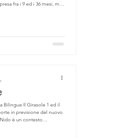
resa fra i 9 ed i 36 mesi, ma
-6 anni. Le giornate saranno
lative con elementi naturali,
oor ed uscite sul territorio,
 vicinanze dei nostri nidi. Non
nostri orti e di raccogliere
n
e
a Bilingue Il Girasole 1 ed il
porte in previsione del nuovo
 Nido è un contesto
gliere ed accompagnare i
crescita, sviluppo,