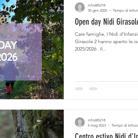
info685218
30 gen 2025
Tempo di lettur
Open day Nidi Girasol
Care famiglie, I Nidi d’Infanzi
Girasole 2 hanno aperto le is
2025/2026 . Il...
info685218
5 mag 2023
Tempo di lettura
Centro estivo Nidi d'I