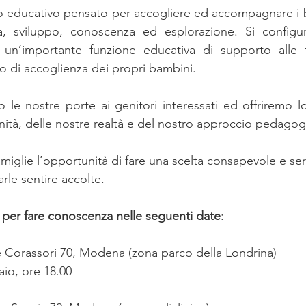
o educativo pensato per accogliere ed accompagnare i b
ta, sviluppo, conoscenza ed esplorazione. Si config
 un’importante funzione educativa di supporto alle f
 di accoglienza dei propri bambini.
 le nostre porte ai genitori interessati ed offriremo l
anità, delle nostre realtà e del nostro approccio pedagog
miglie l’opportunità di fare una scelta consapevole e ser
rle sentire accolte. 
 per fare conoscenza nelle seguenti date
:
le Corassori 70, Modena (zona parco della Londrina)
aio, ore 18.00