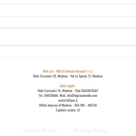
Open day Nidi Girasole
Centro 
& 2
Met srls - Nidi D'Infanzia Girasole 1 e 2
Viale Corassori 70, Modena - Via La Spezia 72, Modena
Sede Legale
Viale Corassori 70, Modena - P.iva 03622870362
Tel. 059220600. Mail: info@ilgirasolenido.com
metsrls@pec.it
Ufficio imprese di Modena - REA MO - 403736
Capitale sociale: €1
Cookie Policy
Privacy Policy