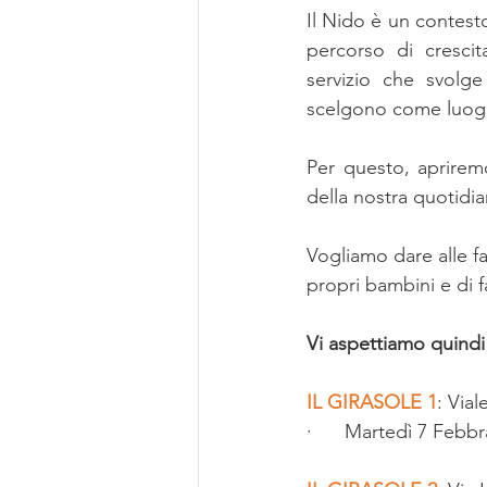
Il Nido è un contest
percorso di cresci
servizio che svolge
scelgono come luogo
Per questo, apriremo
della nostra quotidi
Vogliamo dare alle fa
propri bambini e di fa
Vi aspettiamo quindi
IL GIRASOLE
1
: Via
·      Martedì 7 Febbr