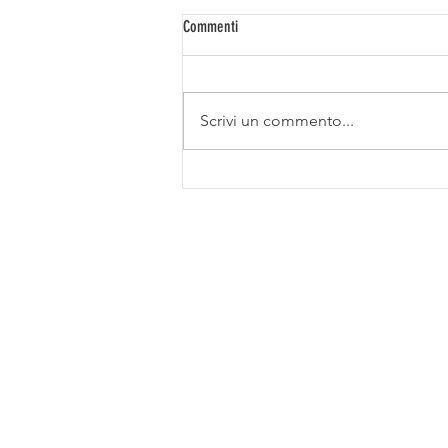
Commenti
Scrivi un commento...
Centri Estivi Nidi Girasole