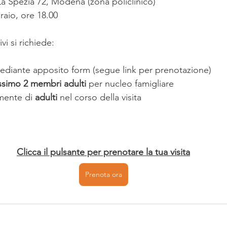
 La Spezia 72, Modena (zona policlinico)
braio, ore 18.00
vi si richiede:
ediante apposito form (segue link per prenotazione)
simo 2 membri adulti
 per nucleo famigliare
amente di 
adulti 
nel corso della visita 
Clicca il pulsante per prenotare la tua visita
Prenota ora