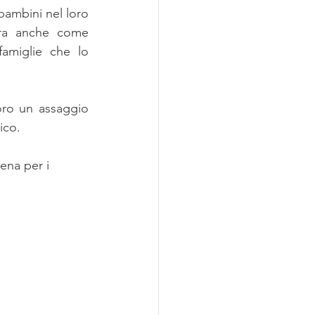
ambini nel loro 
ura anche come 
amiglie che lo 
oro un assaggio 
ico.
ena per i 