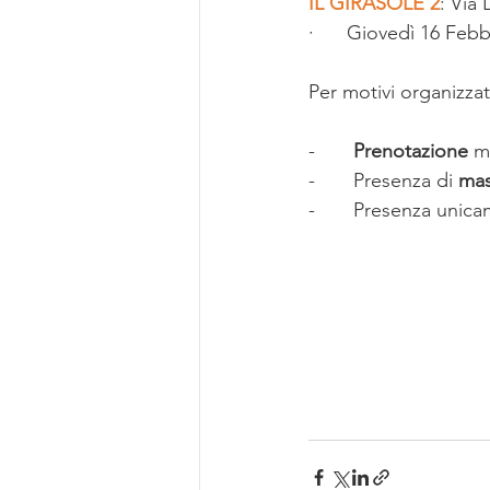
IL GIRASOLE 2
: Via
·      Giovedì 16 Feb
Per motivi organizzati
-       
Prenotazione
 m
-       Presenza di 
mas
-       Presenza unic